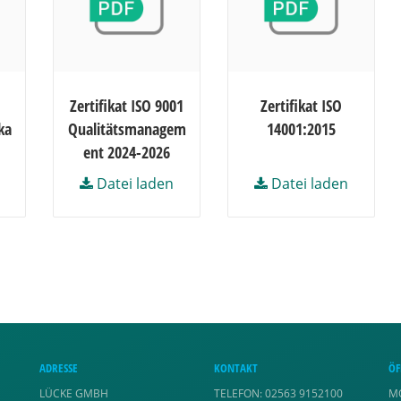
Zertifikat ISO 9001
Zertifikat ISO
ka
Qualitätsmanagem
14001:2015
ent 2024-2026
Datei laden
Datei laden
ADRESSE
KONTAKT
ÖF
LÜCKE GMBH
TELEFON: 02563 9152100
M