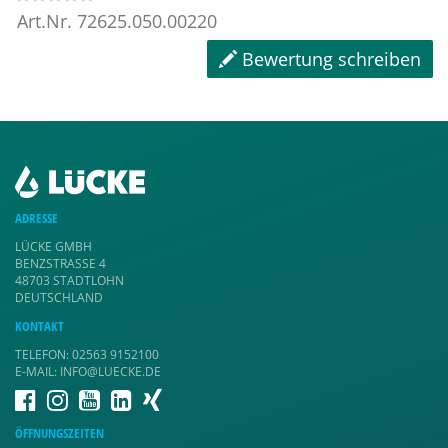
Art.Nr.
72625.050.00220
Bewertung schreiben
ADRESSE
LÜCKE GMBH
BENZSTRASSE 4
48703 STADTLOHN
DEUTSCHLAND
KONTAKT
TELEFON: 02563 9152100
E-MAIL: INFO@LUECKE.DE
ÖFFNUNGSZEITEN